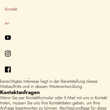
Um diesen Internetauftritt bereitstellen zu können, ist die
Kontakt
Verarbeitung einer HTTP-Anfrage notwendig, die Sie über
Ihre IP-Adresse identifizierbar macht. Diese wird in unserem
Auftrag von einem deutschen Hosting-Anbieter verarbeitet.
en
Die Daten umfassen neben Ihrer IP-Adresse informationen
über Ihren Webbrowser, den Zeitpunkt der Anfrage und die
Webseite, von der aus Sie unsere Seite aufgerufen haben.
Sie werden für höchstens 7 Tage zur Abwehrung von
Angriffen gespeichert. Darüber hinaus erhalten wir
anonymisierte Protokolldateien, die uns statistische Einblicke
in die Nutzung der Webseite ermöglichen. Wir setzen die in
dieser Weise erhobenen Daten nicht mit anderen
personenbezogenen Daten in Verbindung und die gesamte
Verarbeitung erfolgt innerhalb der EU. Rechtsgrundlage für
die Verarbeitung ist Art. 6 Abs. 1 lit. f) DSGVO. Unser
berechtigtes Interesse liegt in der Bereitstellung dieses
Webauftritts und in dessen Weiterentwicklung.
Kontaktanfragen
Wenn Sie per Kontaktformular oder E-Mail mit uns in Kontakt
treten, müssen Sie uns ihre Kontaktdaten geben, um Ihre
Anfrage beantworten zu können. Rechtsgrundlage für diese